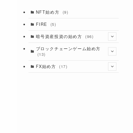
NFT始め方
(9)
FIRE
(5)
暗号資産投資の始め方
(96)
(11)
ブロックチェーンゲーム始め方
(13)
(28)
(6)
(9)
FX始め方
(17)
(8)
(4)
(11)
(5)
(6)
(25)
。
(4)
ト