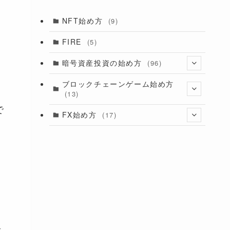
NFT始め方
(9)
FIRE
(5)
暗号資産投資の始め方
(96)
(11)
ブロックチェーンゲーム始め方
(13)
(28)
(6)
で
(9)
FX始め方
(17)
(8)
(4)
(11)
(5)
(6)
(25)
(4)
法